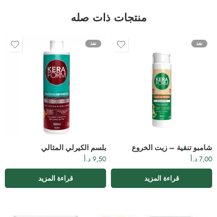
منتجات ذات صله
نفذ
نفذ
شامبو تنقية – زيت الخروع
بلسم الكيرلي المثالي
7,00
د.أ
9,50
د.أ
قراءة المزيد
قراءة المزيد